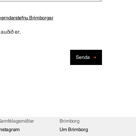
verndarstefnu Brimborgar
auðið er.
Samfélagsmiðlar
Brimborg
Instagram
Um Brimborg