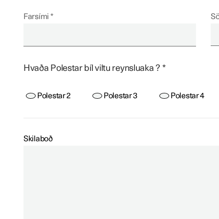
Farsími
Sö
Hvaða Polestar bíl viltu reynsluaka ?
Polestar 2
Polestar 3
Polestar 4
Skilaboð