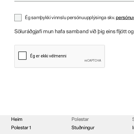
Ég samþykki vinnslu persónuupplýsinga skv.
persónu
Söluráðgjafi mun hafa samband við þig eins fljótt og 
reCaptcha
Heim
Polestar
Polestar 1
Stuðningur