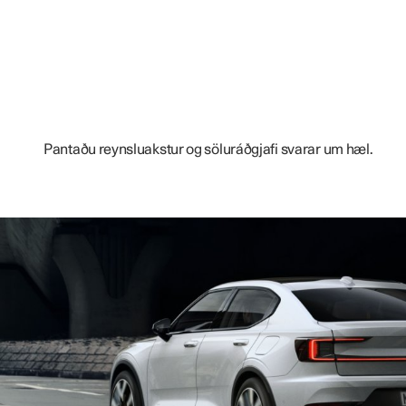
Pantaðu reynsluakstur og söluráðgjafi svarar um hæl.