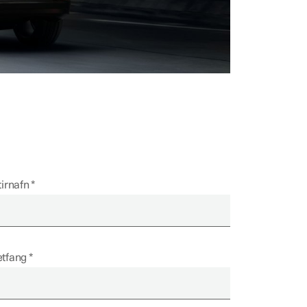
tirnafn
tfang